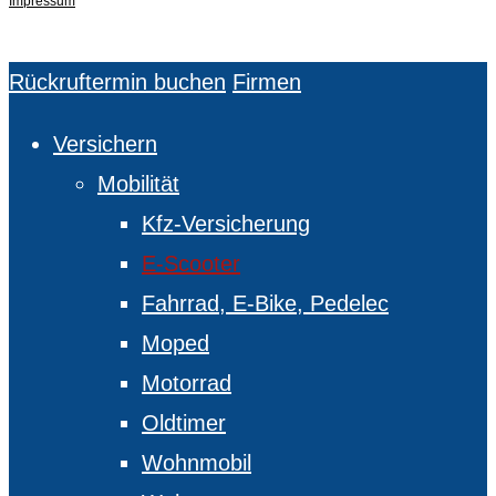
Impressum
Close
Rückruftermin buchen
Firmen
Menu
Versichern
Mobilität
Kfz-Versicherung
E-Scooter
Fahrrad, E-Bike, Pedelec
Moped
Motorrad
Oldtimer
Wohnmobil