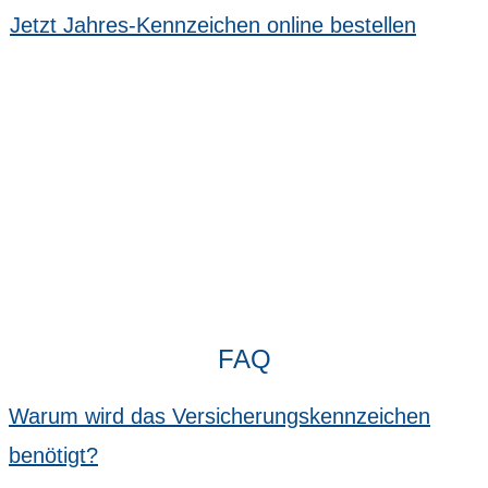
Jetzt Jahres-Kennzeichen online bestellen
Mit Beginn der Berechnung stimmen Sie den
Datenschutz-
Hinweisen
und
Erstinformationen
zu. Ein Widerruf ist unter
Vertrag widerrufen
möglich.
FAQ
Warum wird das Versicherungskennzeichen
benötigt?