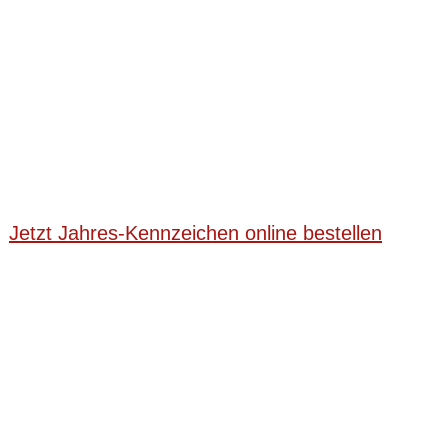
Sichern Sie sich gleich hier Ihr
Kennzeichen
Jetzt Jahres-Kennzeichen online bestellen
Mit Beginn der Berechnung stimmen Sie den
Datenschutz-
Hinweisen
und
Erstinformationen
zu. Ein Widerruf ist unter
Vertrag widerrufen
möglich.