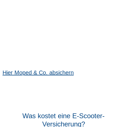
Wenn Sie nicht nur mit dem E-Scooter, sondern
auch mit einem Leichtkraftfahrzeug oder
Kleinkraftrad fahren, brauchen Sie dafür
ebenfalls eine eigene Versicherung. Natürlich
bekommen Sie die auch bei PRINAS MONTAN!
Hier Moped & Co. absichern
Was kostet eine E-Scooter-
Versicherung?