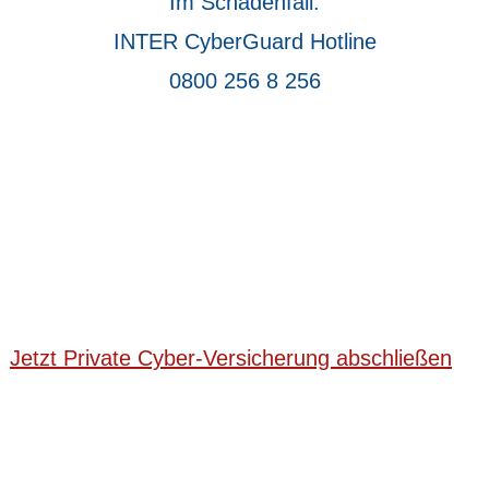
Im Schadenfall:
INTER CyberGuard Hotline
0800 256 8 256
Sichern Sie sich direkt hier Ihren
privaten Cyber-Schutz.
Jetzt Private Cyber-Versicherung abschließen
Mit Beginn der Berechnung stimmen Sie den
Datenschutz-
Hinweisen
und
Erstinformationen
zu.